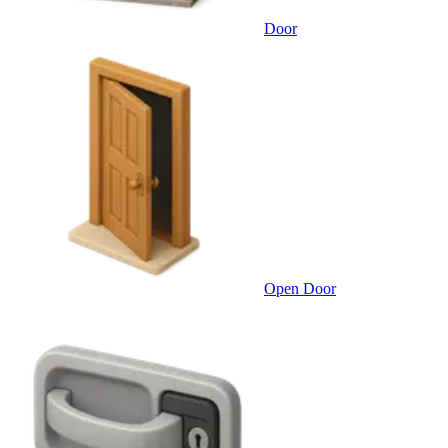
Door
Open Door